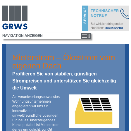
Bei wirklich dringenden
Notfällen:
08031/3652181
Mieterstrom – Ökostrom vom
eigenen Dach
Profitieren Sie von stabilen, günstigen
Strompreisen und unterstützen Sie gleichzeitig
die Umwelt
Als verantwortungsbewusstes
Wohnungsunternehmen
engagieren wir uns für
innovative und
umweltfreundliche Lösungen.
Ein neues, überzeugendes
Konzept dabei ist Mieterstrom,
der es ermöglicht, vor Ort