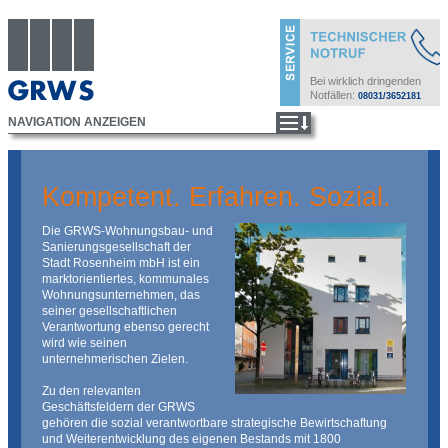
Bei wirklich dringenden
Notfällen:
08031/3652181
Kompetent. Erfahren. Sozial.
Die GRWS-Wohnungsbau- und
Sanierungsgesellschaft der
Stadt Rosenheim mbH ist ein
marktorientiertes, kommunales
Wohnungsunternehmen, das
seiner gesellschaftlichen
Verantwortung ebenso gerecht
wird wie seinen
unternehmerischen Zielen.
Zu den relevanten
Geschäftsfeldern der GRWS
gehören die sozial verantwortbare strategische Bewirtschaftung
und Weiterentwicklung des eigenen Bestands mit 1800